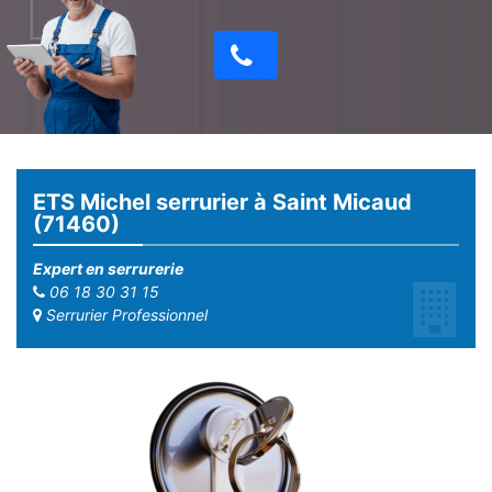
ETS Michel serrurier à Saint Micaud
(71460)
Expert en serrurerie
06 18 30 31 15
Serrurier Professionnel