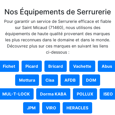
Nos Équipements de Serrurerie
Pour garantir un service de Serrurerie efficace et fiable
sur Saint Micaud (71460), nous utilisons des
équipements de haute qualité provenant des marques
les plus reconnues dans le domaine et dans le monde.
Découvrez plus sur ces marques en suivant les liens
ci-dessous :
Fichet
Picard
Bricard
Vachette
Abus
Mottura
Cisa
AFDB
DOM
MUL-T-LOCK
Dorma KABA
POLLUX
ISEO
JPM
VIRO
HERACLES