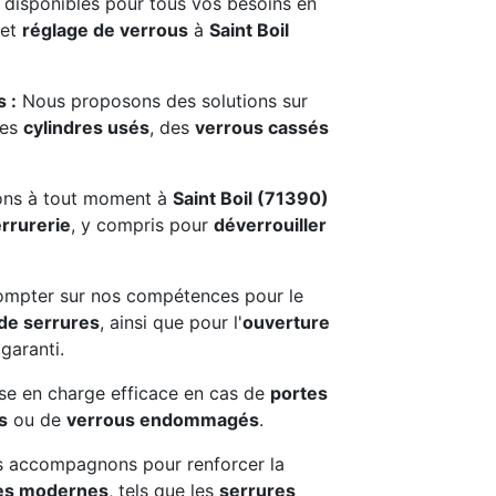
isponibles pour tous vos besoins en
et
réglage de verrous
à
Saint Boil
 :
Nous proposons des solutions sur
des
cylindres usés
, des
verrous cassés
ons à tout moment à
Saint Boil (71390)
rrurerie
, y compris pour
déverrouiller
mpter sur nos compétences pour le
de serrures
, ainsi que pour l'
ouverture
garanti.
se en charge efficace en cas de
portes
s
ou de
verrous endommagés
.
 accompagnons pour renforcer la
es modernes
, tels que les
serrures