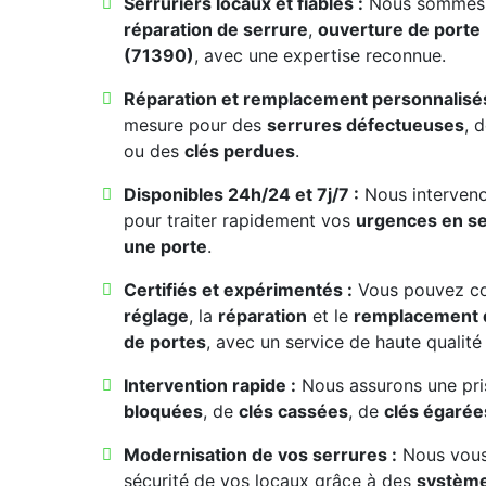
Serruriers locaux et fiables :
Nous sommes d
réparation de serrure
,
ouverture de porte
(71390)
, avec une expertise reconnue.
Réparation et remplacement personnalisés
mesure pour des
serrures défectueuses
, 
ou des
clés perdues
.
Disponibles 24h/24 et 7j/7 :
Nous interven
pour traiter rapidement vos
urgences en se
une porte
.
Certifiés et expérimentés :
Vous pouvez co
réglage
, la
réparation
et le
remplacement 
de portes
, avec un service de haute qualité 
Intervention rapide :
Nous assurons une pri
bloquées
, de
clés cassées
, de
clés égarée
Modernisation de vos serrures :
Nous vous
sécurité de vos locaux grâce à des
systèm