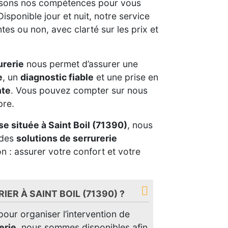
lisons nos compétences pour vous
isponible jour et nuit, notre service
s ou non, avec clarté sur les prix et
urerie
nous permet d’assurer une
e
, un
diagnostic fiable
et une prise en
nte
. Vous pouvez compter sur nous
pre.
se située à Saint Boil (71390)
, nous
 des
solutions de serrurerie
n : assurer votre confort et votre
IER À SAINT BOIL (71390) ?
our organiser l’intervention de
erie
, nous sommes disponibles afin