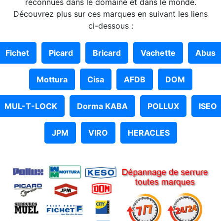
reconnues dans le domaine et dans le monde.
Découvrez plus sur ces marques en suivant les liens
ci-dessous :
Fichet
Picard
Bricard
Vachette
Abus
Mottura
Cisa
AFDB
DOM
MUL-T-LOCK
Dorma KABA
POLLUX
ISEO
JPM
VIRO
HERACLES