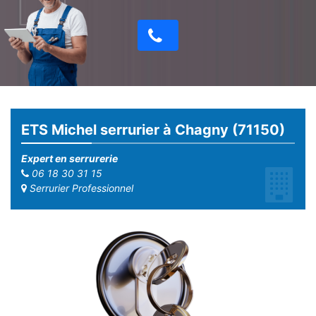
ETS Michel serrurier à Chagny (71150)
Expert en serrurerie
06 18 30 31 15
Serrurier Professionnel