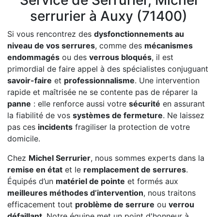
Service de Serrurier, Michel
serrurier à Auxy (71400)
Si vous rencontrez des
dysfonctionnements au
niveau de vos serrures
, comme des
mécanismes
endommagés
ou des
verrous bloqués
, il est
primordial de faire appel à des spécialistes conjuguant
savoir-faire
et
professionnalisme
. Une intervention
rapide et maîtrisée ne se contente pas de réparer la
panne
: elle renforce aussi votre
sécurité
en assurant
la fiabilité de vos
systèmes de fermeture
. Ne laissez
pas ces
incidents
fragiliser la protection de votre
domicile.
Chez
Michel Serrurier
, nous sommes experts dans la
remise en état
et le
remplacement de serrures
.
Équipés d’un
matériel de pointe
et formés aux
meilleures méthodes d’intervention
, nous traitons
efficacement tout
problème de serrure
ou
verrou
défaillant
. Notre équipe met un point d'honneur à