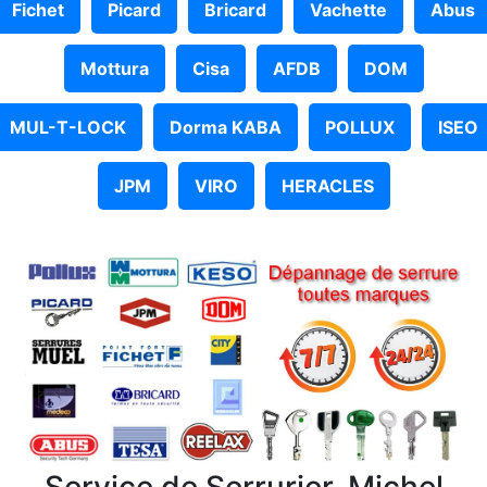
Fichet
Picard
Bricard
Vachette
Abus
Mottura
Cisa
AFDB
DOM
MUL-T-LOCK
Dorma KABA
POLLUX
ISEO
JPM
VIRO
HERACLES