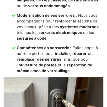
bloquées
, de
clés cassées
, de
clés égarées
ou de
verrous endommagés
.
Modernisation de vos serrures :
Nous vous
accompagnons pour renforcer la sécurité de
vos locaux grâce à des
systèmes modernes
,
tels que les
serrures électroniques
ou les
serrures à code
.
Compétences en serrurerie :
Faites appel à
notre expertise pour
installer
,
réparer
ou
remplacer des serrures
, ainsi que pour
l'
ouverture de portes
et la
réparation de
mécanismes de verrouillage
.