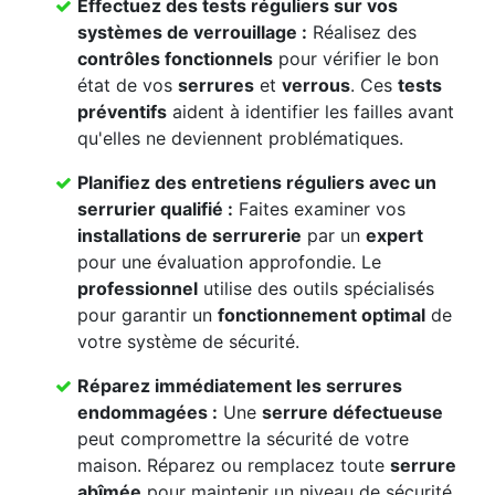
Effectuez des
tests réguliers
sur vos
systèmes de verrouillage
:
Réalisez des
contrôles fonctionnels
pour vérifier le bon
état de vos
serrures
et
verrous
. Ces
tests
préventifs
aident à identifier les failles avant
qu'elles ne deviennent problématiques.
Planifiez des
entretiens réguliers
avec un
serrurier qualifié
:
Faites examiner vos
installations de serrurerie
par un
expert
pour une évaluation approfondie. Le
professionnel
utilise des outils spécialisés
pour garantir un
fonctionnement optimal
de
votre système de sécurité.
Réparez immédiatement les
serrures
endommagées
:
Une
serrure défectueuse
peut compromettre la sécurité de votre
maison. Réparez ou remplacez toute
serrure
abîmée
pour maintenir un niveau de sécurité