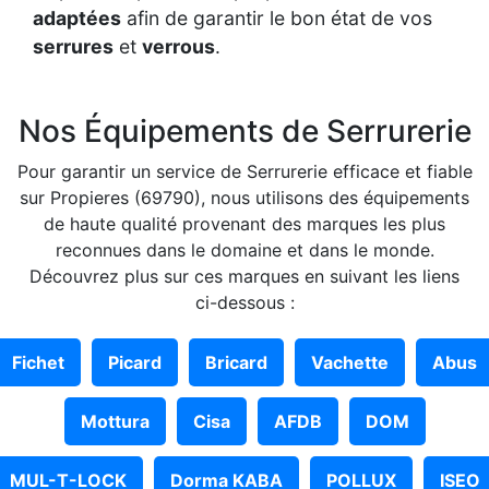
adaptées
afin de garantir le bon état de vos
serrures
et
verrous
.
Nos Équipements de Serrurerie
Pour garantir un service de Serrurerie efficace et fiable
sur Propieres (69790), nous utilisons des équipements
de haute qualité provenant des marques les plus
reconnues dans le domaine et dans le monde.
Découvrez plus sur ces marques en suivant les liens
ci-dessous :
Fichet
Picard
Bricard
Vachette
Abus
Mottura
Cisa
AFDB
DOM
MUL-T-LOCK
Dorma KABA
POLLUX
ISEO