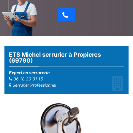
ETS Michel serrurier à Propieres
(69790)
Expert en serrurerie
06 18 30 31 15
Serrurier Professionnel