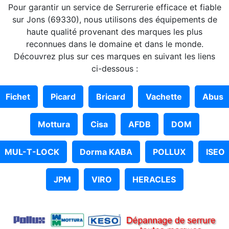
Pour garantir un service de Serrurerie efficace et fiable
sur Jons (69330), nous utilisons des équipements de
haute qualité provenant des marques les plus
reconnues dans le domaine et dans le monde.
Découvrez plus sur ces marques en suivant les liens
ci-dessous :
Fichet
Picard
Bricard
Vachette
Abus
Mottura
Cisa
AFDB
DOM
MUL-T-LOCK
Dorma KABA
POLLUX
ISEO
JPM
VIRO
HERACLES