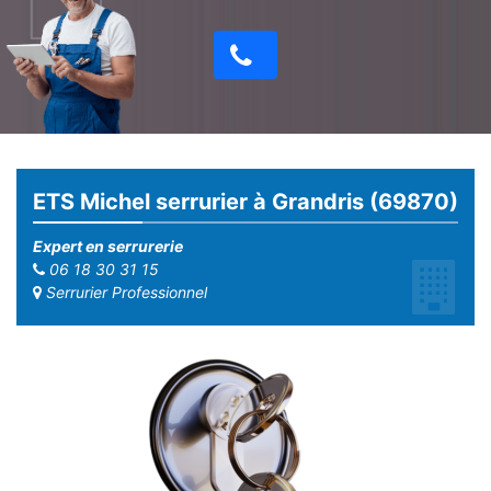
ETS Michel serrurier à Grandris (69870)
Expert en serrurerie
06 18 30 31 15
Serrurier Professionnel