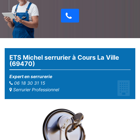
ETS Michel serrurier à Cours La Ville
(69470)
Expert en serrurerie
06 18 30 31 15
Serrurier Professionnel