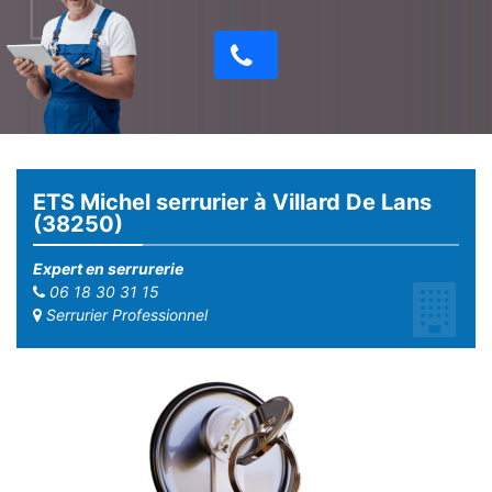
ETS Michel serrurier à Villard De Lans
(38250)
Expert en serrurerie
06 18 30 31 15
Serrurier Professionnel