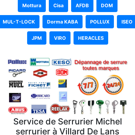
Mottura
Cisa
AFDB
DOM
MUL-T-LOCK
Dorma KABA
POLLUX
ISEO
JPM
VIRO
HERACLES
Service de Serrurier Michel
serrurier à Villard De Lans