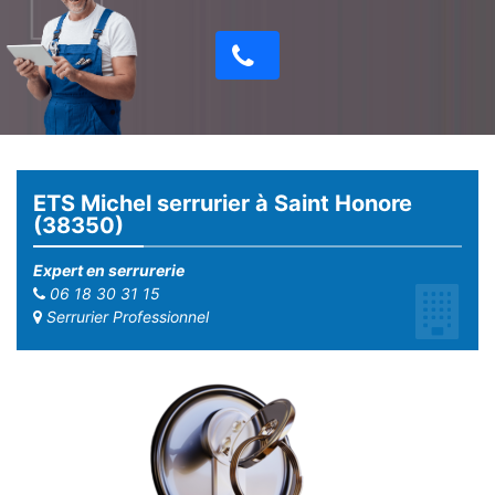
ETS Michel serrurier à Saint Honore
(38350)
Expert en serrurerie
06 18 30 31 15
Serrurier Professionnel