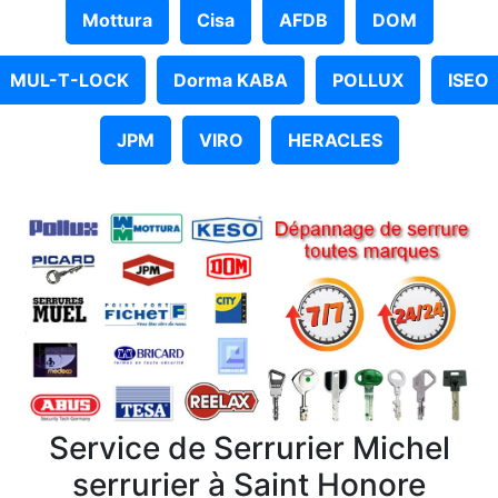
Mottura
Cisa
AFDB
DOM
MUL-T-LOCK
Dorma KABA
POLLUX
ISEO
JPM
VIRO
HERACLES
Service de Serrurier Michel
serrurier à Saint Honore