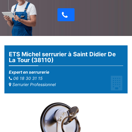
ETS Michel serrurier à Saint Didier De
La Tour (38110)
Expert en serrurerie
06 18 30 31 15
Serrurier Professionnel