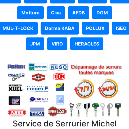
Mottura
Cisa
AFDB
DOM
MUL-T-LOCK
Dorma KABA
POLLUX
ISEO
JPM
VIRO
HERACLES
Service de Serrurier Michel