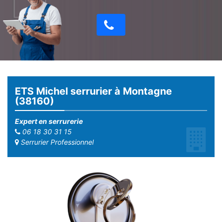
ETS Michel serrurier à Montagne
(38160)
Expert en serrurerie
06 18 30 31 15
Serrurier Professionnel